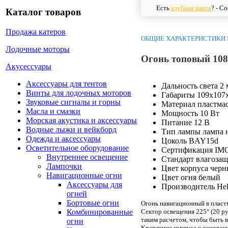
Есть
клубная карта
? - С
Каталог товаров
Продажа катеров
ОБЩИЕ ХАРАКТЕРИСТИКИ 
Лодочные моторы
Огонь топовый 108
Акусессуары
Аксессуары для тентов
Дальность света
2 
Винты для лодочных моторов
Габариты
109х107
Звуковые сигналы и горны
Материал
пластма
Масла и смазки
Мощность
10 Вт
Морская акустика и аксессуары
Питание
12 В
Водные лыжи и вейкборд
Тип лампы
лампа 
Одежда и аксессуары
Цоколь
BAY15d
Осветительное оборудование
Сертификация
IMO
Внутреннее освещение
Стандарт влагоза
Лампочки
Цвет корпуса
черн
Навигационные огни
Цвет огня
белый
Аксессуары для
Производитель
Hel
огней
Бортовые огни
Огонь навигационный в пласт
Сектор освещения 225° (20 рум
Комбинированные
таким расчетом, чтобы быть в
огни
Крепление корпуса к основан