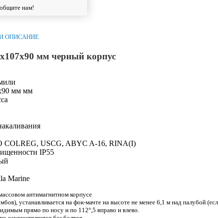
ообщите нам!
И ОПИСАНИЕ
х107х90 мм черный корпус
мили
х90 мм мм
сса
накаливания
 COLREG, USCG, ABYC A-16, RINA(I)
щищенности
IP55
ый
la Marine
массовом антимагнитном корпусе
бов), устанавливается на фок-мачте на высоте не менее 6,1 м над палубой (есл
идимым прямо по носу и по 112°,5 вправо и влево.
ию осуществляется без болтов.