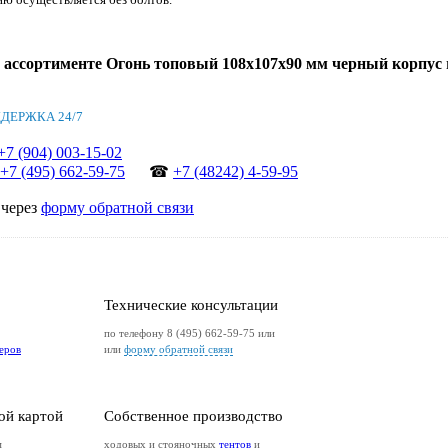
в ассортименте Огонь топовый 108х107х90 мм черный корпус
ДЕРЖКА 24/7
+7 (904) 003-15-02
+7 (495) 662-59-75
☎
+7 (48242) 4-59-95
через
форму обратной связи
Технические консультации
по телефону 8 (495) 662-59-75 или
еров
или
форму обратной связи
ой картой
Собственное производство
м
ходовых и стояночных
тентов
и