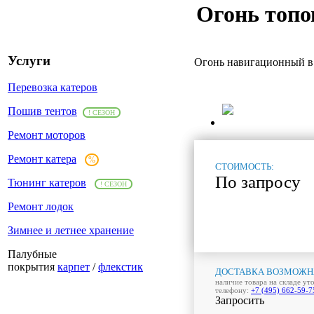
Огонь топо
Услуги
Огонь навигационный в
Перевозка катеров
Пошив тентов
! СЕЗОН
Ремонт моторов
Ремонт катера
%
СТОИМОСТЬ:
По запросу
Тюнинг катеров
! СЕЗОН
Ремонт лодок
Зимнее и летнее хранение
Палубные
покрытия
карпет
/
флекстик
ДОСТАВКА ВОЗМОЖН
наличие товара на складе ут
телефону:
+7 (495) 662-59-7
Запросить