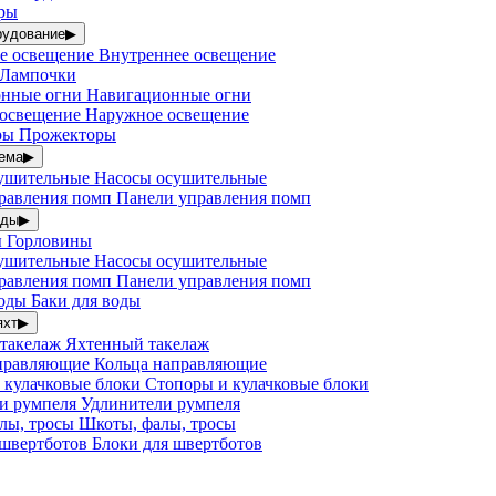
ары
рудование
▶
Внутреннее освещение
Лампочки
Навигационные огни
Наружное освещение
Прожекторы
ема
▶
Насосы осушительные
Панели управления помп
оды
▶
Горловины
Насосы осушительные
Панели управления помп
Баки для воды
яхт
▶
Яхтенный такелаж
Кольца направляющие
Стопоры и кулачковые блоки
Удлинители румпеля
Шкоты, фалы, тросы
Блоки для швертботов