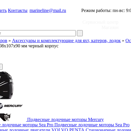
пить
Контакты
marineline@mail.ru
Режим работы: пн-вс: 9:00
Сервисный центр
+7 (
Магазин
+7 (
аров
»
Аксессуары и комплектующие для яхт, катеров, лодок
»
Ос
08х107х90 мм черный корпус
▶
Подвесные лодочные моторы Mercury
Подвесные лодочные моторы Sea Pro
Стационарные лодоч