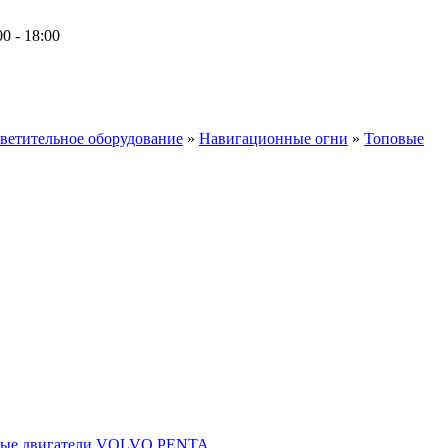
 - 18:00
495) 662-59-75
901) 118-94-64
ветительное оборудование
»
Навигационные огни
»
Топовые
ные двигатели VOLVO PENTA