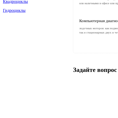
Квадроциклы
или наличными в офисе или п
Гидроциклы
Компьютерная диагно
лодочных моторов: как подве
так и стационарных двух и ч
Задайте вопрос