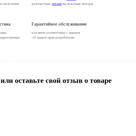
ри получении
долговечных
чехлов
на лолочные моторы
стика
Гарантийное обслуживание
сных,
в полном соответствии с законом
етырехтактных
«О защите прав потребителя»
 или оставьте свой отзыв о товаре