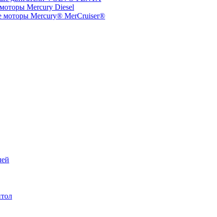
моторы Mercury Diesel
 моторы Mercury® MerCruiser®
лей
итол