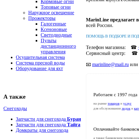
Кормовые огни
Топовые огни
Наружное освещение
Прожекторы
MarinLine предлагает 
Галогенные
всей России.
Ксеноновые
Светодиодные
ПОМОЩЬ В ПОДБОРЕ И ПОД
Пульты
дистанционного
Телефон магазина: ☎
управления
Сервисный центр: ☎
Осушительная система
Система пресной воды
📧
marinline@mail.ru
или 
Оборудование для яхт
Работаем с 1997 года
А также
на рынке
товаров
и
услуг
Снегоходы
для обслуживания
лодок
и
кат
Запчасти для снегохода
Буран
Запчасти для снегохода
Тайга
Оплачивайте банковск
Домкраты для снегохода
а также банковским переводо