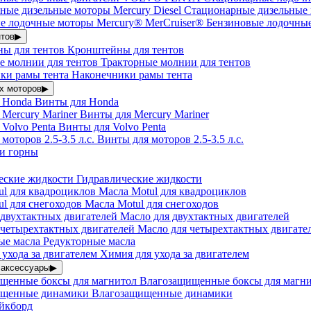
Стационарные дизельные 
Бензиновые лодочные
нтов
▶
Кронштейны для тентов
Тракторные молнии для тентов
Наконечники рамы тента
х моторов
▶
Винты для Honda
Винты для Mercury Mariner
Винты для Volvo Penta
Винты для моторов 2.5-3.5 л.с.
 и горны
Гидравлические жидкости
Масла Motul для квадроциклов
Масла Motul для снегоходов
Масло для двухтактных двигателей
Масло для четырехтактных двигате
Редукторные масла
Химия для ухода за двигателем
 аксессуары
▶
Влагозащищенные боксы для магн
Влагозащищенные динамики
йкборд