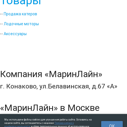
Товары
--
Продажа катеров
--
Лодочные моторы
--
Аксессуары
Компания «МаринЛайн»
г. Конаково, ул.Белавинская, д.67 «А»
«МаринЛайн» в Москве
Севастопольский пр-т, дом 9 / копр.2,
Мы используем файлы cookies для улучшения работы сайта. Оставаясь на
нашем сайте, вы соглашаетесь с нашими
Положениями о
ОК
конфиденциальности
и сборе персональных данных, об использовании