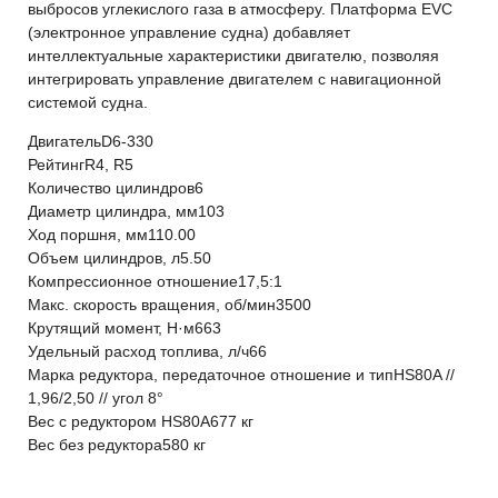
выбросов углекислого газа в атмосферу. Платформа EVC
(электронное управление судна) добавляет
интеллектуальные характеристики двигателю, позволяя
интегрировать управление двигателем с навигационной
системой судна.
Двигатель
D6-330
Рейтинг
R4, R5
Количество цилиндров
6
Диаметр цилиндра, мм
103
Ход поршня, мм
110.00
Объем цилиндров, л
5.50
Компрессионное отношение
17,5:1
Макс. скорость вращения, об/мин
3500
Крутящий момент, Н·м
663
Удельный расход топлива, л/ч
66
Марка редуктора, передаточное отношение и тип
HS80A //
1,96/2,50 // угол 8°
Вес с редуктором HS80A
677 кг
Вес без редуктора
580 кг