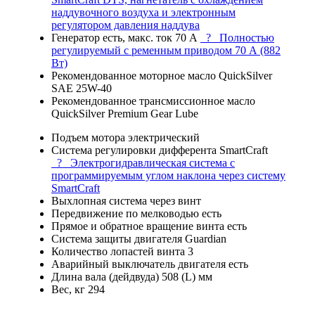
наддувочного воздуха и электронным
регулятором давления наддува
Генератор
есть, макс. ток 70 А
?
Полностью
регулируемый с ременным приводом 70 А (882
Вт)
Рекомендованное моторное масло
QuickSilver
SAE 25W-40
Рекомендованное трансмиссионное масло
QuickSilver Premium Gear Lube
Подъем мотора
электрический
Система регулировки дифферента
SmartCraft
?
Электрогидравлическая система с
программируемым углом наклона через систему
SmartCraft
Выхлопная система
через винт
Передвижение по мелководью
есть
Прямое и обратное вращение винта
есть
Система защиты двигателя
Guardian
Количество лопастей винта
3
Аварийный выключатель двигателя
есть
Длина вала (дейдвуда)
508 (L) мм
Вес, кг
294