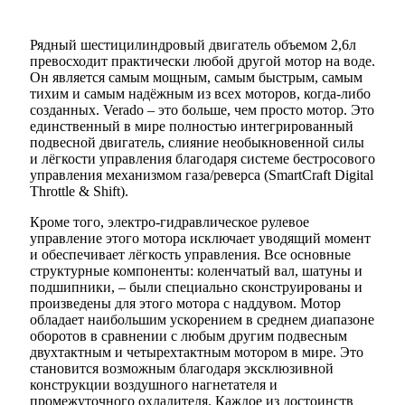
Рядный шестицилиндровый двигатель объемом 2,6л
превосходит практически любой другой мотор на воде.
Он является самым мощным, самым быстрым, самым
тихим и самым надёжным из всех моторов, когда-либо
созданных. Verado – это больше, чем просто мотор. Это
единственный в мире полностью интегрированный
подвесной двигатель, слияние необыкновенной силы
и лёгкости управления благодаря системе бестросового
управления механизмом газа/реверса (SmartCraft Digital
Throttle & Shift).
Кроме того, электро-гидравлическое рулевое
управление этого мотора исключает уводящий момент
и обеспечивает лёгкость управления. Все основные
структурные компоненты: коленчатый вал, шатуны и
подшипники, – были специально сконструированы и
произведены для этого мотора с наддувом. Мотор
обладает наибольшим ускорением в среднем диапазоне
оборотов в сравнении с любым другим подвесным
двухтактным и четырехтактным мотором в мире. Это
становится возможным благодаря эксклюзивной
конструкции воздушного нагнетателя и
промежуточного охладителя. Каждое из достоинств