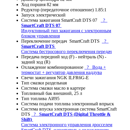
Ход поршня
82 мм
Редуктор (передаточное отношение)
1.85:1
Запуск
электрический
Система зажигания
SmartCraft DTS 07
?
SmartCraft DTS 07
Индуктивный тип зажигания с электронным
блоком управления
Переключение передач
SmartCraft DTS
?
SmartCraft DTS
Cистема бестросового переключения передач
Передача
передний ход (F) - нейтраль (N) -
задний ход (R)
Охлаждение
комбинированное
?
Вода +
термостат + регулятор давления наддува
Свечи зажигания
NGK ILFR6G-E
Тип смазки
раздельная
Система смазки
масло в картере
Топливный бак
внешний, 25 л
Тип топлива
АИ95
Система подачи топлива
электронный впрыск
Система впуска
электронная система SmartCraft
DTS
?
SmartCraft DTS (Digital Throttle &
Shift)
Система электронного управления дросселем
SmartCraft DTS, нагнетатель с охлаждением