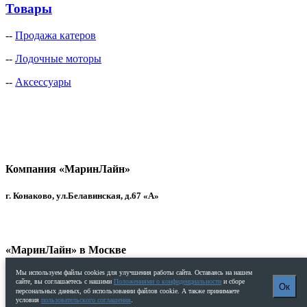
Товары
--
Продажа катеров
--
Лодочные моторы
--
Аксессуары
Компания «МаринЛайн»
г. Конаково, ул.Белавинская, д.67 «А»
«МаринЛайн» в Москве
Мы используем файлы cookies для улучшения работы сайта. Оставаясь на нашем
Севастопольский пр-т, дом 9 / копр.2, помещ.2, офис 1
сайте, вы соглашаетесь с нашими
Положениями о конфиденциальности
и сборе
Ок
персональных данных, об использовании файлов cookie. А также принимаете
условия
пользовательского соглашения
.